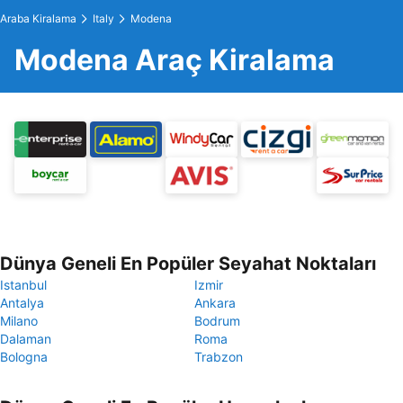
Araba Kiralama
Italy
Modena
Modena Araç Kiralama
Dünya Geneli En Popüler Seyahat Noktaları
Istanbul
Izmir
Antalya
Ankara
Milano
Bodrum
Dalaman
Roma
Bologna
Trabzon