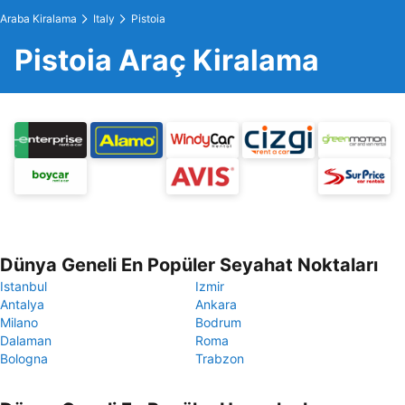
Araba Kiralama
Italy
Pistoia
Pistoia Araç Kiralama
Dünya Geneli En Popüler Seyahat Noktaları
Istanbul
Izmir
Antalya
Ankara
Milano
Bodrum
Dalaman
Roma
Bologna
Trabzon