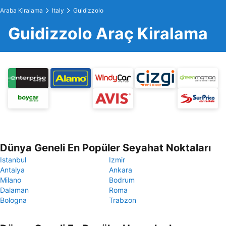
Araba Kiralama
Italy
Guidizzolo
Guidizzolo Araç Kiralama
Dünya Geneli En Popüler Seyahat Noktaları
Istanbul
Izmir
Antalya
Ankara
Milano
Bodrum
Dalaman
Roma
Bologna
Trabzon