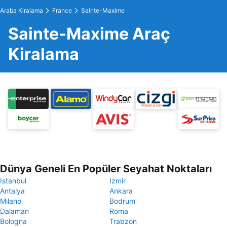
Araba Kiralama
France
Sainte-Maxime
Sainte-Maxime Araç
Kiralama
Dünya Geneli En Popüler Seyahat Noktaları
Istanbul
Izmir
Antalya
Ankara
Milano
Bodrum
Dalaman
Roma
Bologna
Trabzon