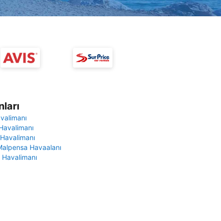
ları
avalimanı
Havalimanı
 Havalimanı
Malpensa Havaalanı
 Havalimanı