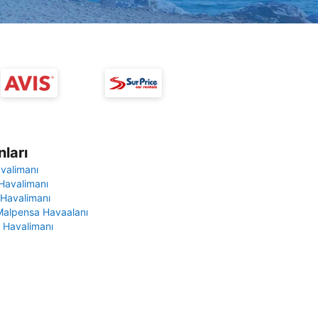
ları
avalimanı
Havalimanı
 Havalimanı
Malpensa Havaalanı
 Havalimanı