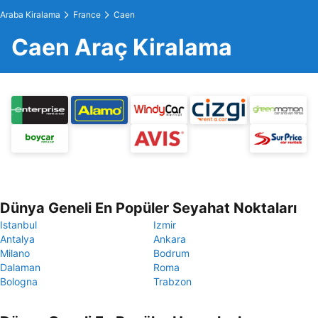
Araba Kiralama
France
Caen
Caen Araç Kiralama
Dünya Geneli En Popüler Seyahat Noktaları
Istanbul
Izmir
Antalya
Ankara
Milano
Bodrum
Dalaman
Roma
Bologna
Trabzon