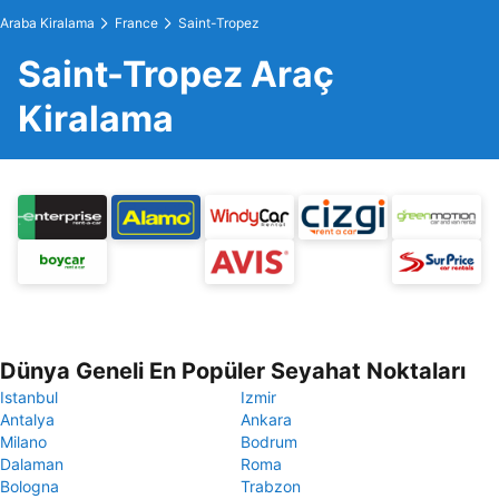
Araba Kiralama
France
Saint-Tropez
Saint-Tropez Araç
Kiralama
Dünya Geneli En Popüler Seyahat Noktaları
Istanbul
Izmir
Antalya
Ankara
Milano
Bodrum
Dalaman
Roma
Bologna
Trabzon