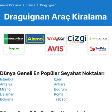
Araba Kiralama
France
Draguignan
Draguignan Araç Kiralama
Dünya Geneli En Popüler Seyahat Noktaları
Istanbul
Izmir
Antalya
Ankara
Milano
Bodrum
Dalaman
Roma
Bologna
Trabzon