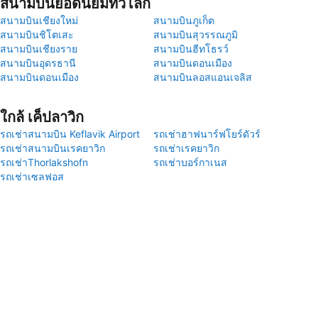
สนามบินยอดนิยมทั่วโลก
สนามบินเชียงใหม่
สนามบินภูเก็ต
สนามบินชิโตเสะ
สนามบินสุวรรณภูมิ
สนามบินเชียงราย
สนามบินฮีทโธรว์
สนามบินอุดรธานี
สนามบินดอนเมือง
สนามบินดอนเมือง
สนามบินลอสแอนเจลิส
ใกล้ เค็ปลาวิก
รถเช่าสนามบิน Keflavik Airport
รถเช่าฮาฟนาร์ฟโยร์ดัวร์
รถเช่าสนามบินเรคยาวิก
รถเช่าเรคยาวิก
รถเช่าThorlakshofn
รถเช่าบอร์กาเนส
รถเช่าเซลฟอส