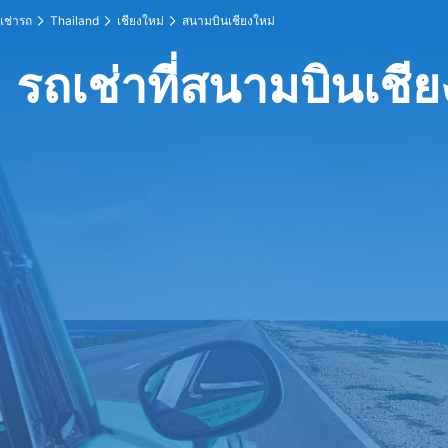
เช่ารถ
Thailand
เชียงใหม่
สนามบินเชียงใหม่
รถเช่าที่สนามบินเชีย