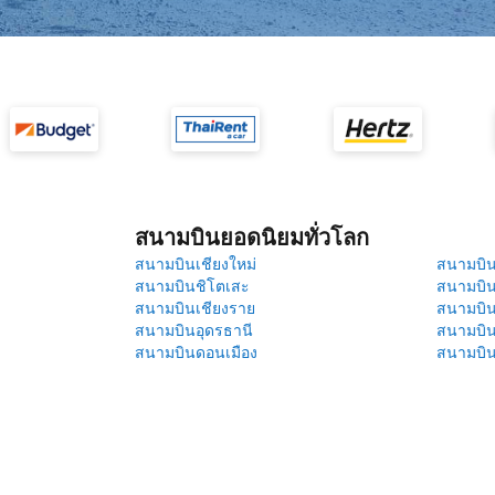
สนามบินยอดนิยมทั่วโลก
สนามบินเชียงใหม่
สนามบินภ
สนามบินชิโตเสะ
สนามบิน
สนามบินเชียงราย
สนามบิน
สนามบินอุดรธานี
สนามบิน
สนามบินดอนเมือง
สนามบิ