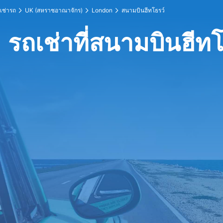
เช่ารถ
UK (สหราชอาณาจักร)
London
สนามบินฮีทโธรว์
รถเช่าที่สนามบินฮีทโ