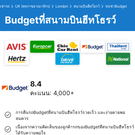
เช่ารถ
UK (สหราชอาณาจักร)
London
สนามบินฮีทโธรว์
รถเช่าBudget
Budgetที่สนามบินฮีทโธรว์
8.4
คะแนน
:
4,000+
การคืนรถBudgetที่สนามบินฮีทโธรว์รวดเร็ว และง่ายดายพอ
สมควร
เนื่องจากความคิดเห็นของลูกค้ารถของBudgetที่สนามบินฮีทโธรว์
ได้รับความพอใจ