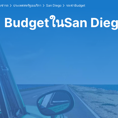
เช่ารถ
ประเทศสหรัฐอเมริกา
San Diego
รถเช่าBudget
BudgetในSan Die