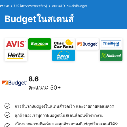
เช่ารถ
UK (สหราชอาณาจักร)
สเตนส์
รถเช่าBudget
Budgetในสเตนส์
8.6
คะแนน
:
50+
การคืนรถBudgetในสเตนส์รวดเร็ว และง่ายดายพอสมควร
ลูกค้าของเราพูดว่าBudgetในสเตนส์ค่อนข้างหาง่าย
เนื่องจากความคิดเห็นของลูกค้ารถของBudgetในสเตนส์ได้รับ