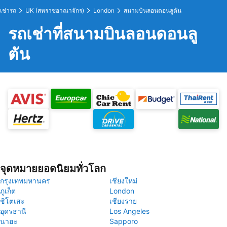
เช่ารถ
UK (สหราชอาณาจักร)
London
สนามบินลอนดอนลูตัน
รถเช่าที่สนามบินลอนดอนลู
ตัน
จุดหมายยอดนิยมทั่วโลก
กรุงเทพมหานคร
เชียงใหม่
ภูเก็ต
London
ชิโตเสะ
เชียงราย
อุดรธานี
Los Angeles
นาฮะ
Sapporo