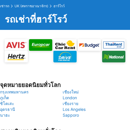
เช่ารถ
UK (สหราชอาณาจักร)
ฮาร์โรว์
รถเช่าที่ฮาร์โรว์
จุดหมายยอดนิยมทั่วโลก
กรุงเทพมหานคร
เชียงใหม่
ภูเก็ต
London
ชิโตเสะ
เชียงราย
อุดรธานี
Los Angeles
นาฮะ
Sapporo