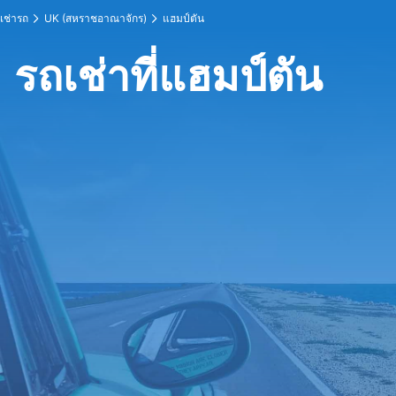
เช่ารถ
UK (สหราชอาณาจักร)
แฮมป์ตัน
รถเช่าที่แฮมป์ตัน