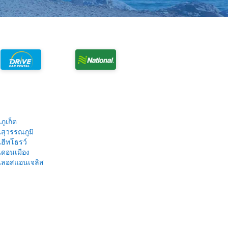
ูเก็ต
สุวรรณภูมิ
ฮีทโธรว์
ดอนเมือง
นลอสแอนเจลิส