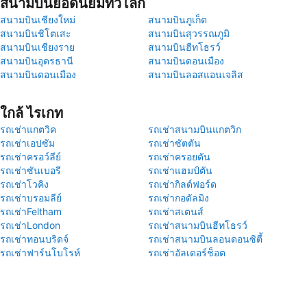
สนามบินยอดนิยมทั่วโลก
สนามบินเชียงใหม่
สนามบินภูเก็ต
สนามบินชิโตเสะ
สนามบินสุวรรณภูมิ
สนามบินเชียงราย
สนามบินฮีทโธรว์
สนามบินอุดรธานี
สนามบินดอนเมือง
สนามบินดอนเมือง
สนามบินลอสแอนเจลิส
ใกล้ ไรเกท
รถเช่าแกตวิค
รถเช่าสนามบินแกตวิก
รถเช่าเอปซัม
รถเช่าซัตตัน
รถเช่าครอว์ลีย์
รถเช่าครอยดัน
รถเช่าซันเบอรี
รถเช่าแฮมป์ตัน
รถเช่าโวคิง
รถเช่ากิลด์ฟอร์ด
รถเช่าบรอมลีย์
รถเช่ากอดัลมิง
รถเช่าFeltham
รถเช่าสเตนส์
รถเช่าLondon
รถเช่าสนามบินฮีทโธรว์
รถเช่าทอนบริดจ์
รถเช่าสนามบินลอนดอนซิตี้
รถเช่าฟาร์นโบโรห์
รถเช่าอัลเดอร์ช็อต