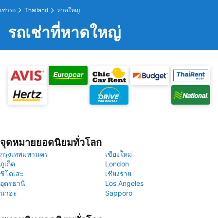
เช่ารถ
Thailand
หาดใหญ่
รถเช่าที่หาดใหญ่
จุดหมายยอดนิยมทั่วโลก
กรุงเทพมหานคร
เชียงใหม่
ภูเก็ต
London
ชิโตเสะ
เชียงราย
อุดรธานี
Los Angeles
นาฮะ
Sapporo