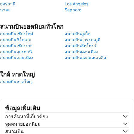
อุดรธานี
Los Angeles
นาฮะ
Sapporo
สนามบินยอดนิยมทั่วโลก
สนามบินเชียงใหม่
สนามบินภูเก็ต
สนามบินชิโตเสะ
สนามบินสุวรรณภูมิ
สนามบินเชียงราย
สนามบินฮีทโธรว์
สนามบินอุดรธานี
สนามบินดอนเมือง
สนามบินดอนเมือง
สนามบินลอสแอนเจลิส
ใกล้ หาดใหญ่
สนามบินหาดใหญ่
ข้อมูลเพิ่มเติม
การค้นหาที่เกี่ยวข้อง
จุดหมายยอดนิยม
สนามบิน