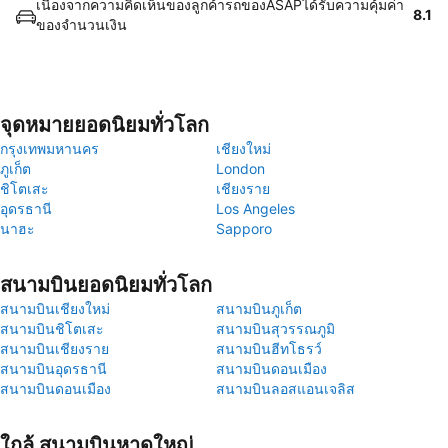
เนื่องจากความคิดเห็นของลูกค้ารถของASAPได้รับความคุ้มค่า
8.1
ของจำนวนเงิน
จุดหมายยอดนิยมทั่วโลก
กรุงเทพมหานคร
เชียงใหม่
ภูเก็ต
London
ชิโตเสะ
เชียงราย
อุดรธานี
Los Angeles
นาฮะ
Sapporo
สนามบินยอดนิยมทั่วโลก
สนามบินเชียงใหม่
สนามบินภูเก็ต
สนามบินชิโตเสะ
สนามบินสุวรรณภูมิ
สนามบินเชียงราย
สนามบินฮีทโธรว์
สนามบินอุดรธานี
สนามบินดอนเมือง
สนามบินดอนเมือง
สนามบินลอสแอนเจลิส
ใกล้ สนามบินหาดใหญ่