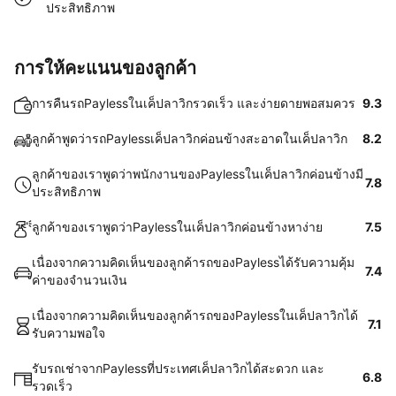
ประสิทธิภาพ
การให้คะแนนของลูกค้า
การคืนรถPaylessในเค็ปลาวิกรวดเร็ว และง่ายดายพอสมควร
9.3
ลูกค้าพูดว่ารถPaylessเค็ปลาวิกค่อนข้างสะอาดในเค็ปลาวิก
8.2
ลูกค้าของเราพูดว่าพนักงานของPaylessในเค็ปลาวิกค่อนข้างมี
7.8
ประสิทธิภาพ
ลูกค้าของเราพูดว่าPaylessในเค็ปลาวิกค่อนข้างหาง่าย
7.5
เนื่องจากความคิดเห็นของลูกค้ารถของPaylessได้รับความคุ้ม
7.4
ค่าของจำนวนเงิน
เนื่องจากความคิดเห็นของลูกค้ารถของPaylessในเค็ปลาวิกได้
7.1
รับความพอใจ
รับรถเช่าจากPaylessที่ประเทศเค็ปลาวิกได้สะดวก และ
6.8
รวดเร็ว