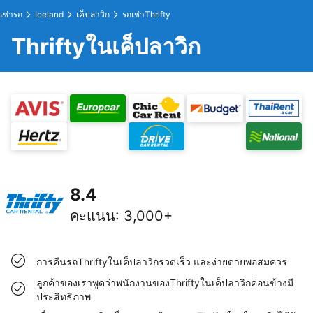
เช่ารถ
Iceland
เค็ปลาวิก
รถเช่าThrifty
Thriftyในเค็ปลาวิก
8.4
คะแนน
:
3,000+
การคืนรถThriftyในเค็ปลาวิกรวดเร็ว และง่ายดายพอสมควร
ลูกค้าของเราพูดว่าพนักงานของThriftyในเค็ปลาวิกค่อนข้างมี
ประสิทธิภาพ