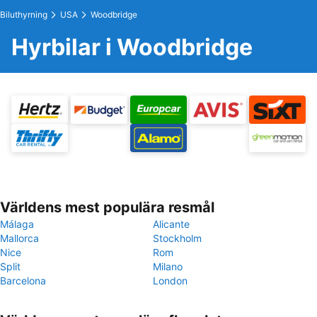
Biluthyrning
USA
Woodbridge
Hyrbilar i Woodbridge
Världens mest populära resmål
Málaga
Alicante
Mallorca
Stockholm
Nice
Rom
Split
Milano
Barcelona
London