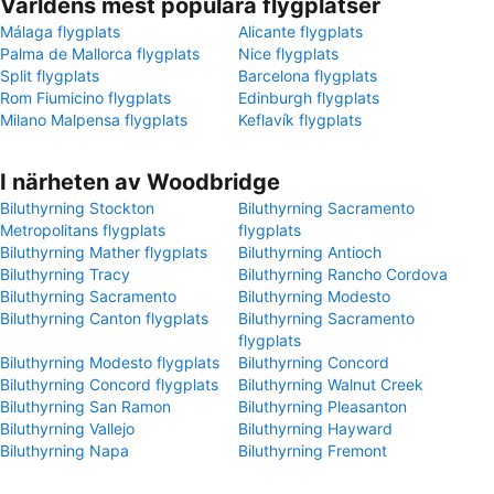
Världens mest populära flygplatser
Málaga flygplats
Alicante flygplats
Palma de Mallorca flygplats
Nice flygplats
Split flygplats
Barcelona flygplats
Rom Fiumicino flygplats
Edinburgh flygplats
Milano Malpensa flygplats
Keflavík flygplats
I närheten av Woodbridge
Biluthyrning Stockton
Biluthyrning Sacramento
Metropolitans flygplats
flygplats
Biluthyrning Mather flygplats
Biluthyrning Antioch
Biluthyrning Tracy
Biluthyrning Rancho Cordova
Biluthyrning Sacramento
Biluthyrning Modesto
Biluthyrning Canton flygplats
Biluthyrning Sacramento
flygplats
Biluthyrning Modesto flygplats
Biluthyrning Concord
Biluthyrning Concord flygplats
Biluthyrning Walnut Creek
Biluthyrning San Ramon
Biluthyrning Pleasanton
Biluthyrning Vallejo
Biluthyrning Hayward
Biluthyrning Napa
Biluthyrning Fremont