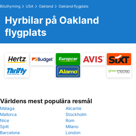
Biluthyrning
USA
Oakland
Oakland flygplats
Hyrbilar på Oakland
flygplats
Världens mest populära resmål
Málaga
Alicante
Mallorca
Stockholm
Nice
Rom
Split
Milano
Barcelona
London