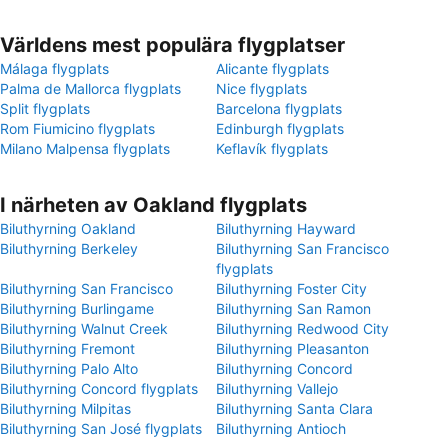
Världens mest populära flygplatser
Málaga flygplats
Alicante flygplats
Palma de Mallorca flygplats
Nice flygplats
Split flygplats
Barcelona flygplats
Rom Fiumicino flygplats
Edinburgh flygplats
Milano Malpensa flygplats
Keflavík flygplats
I närheten av Oakland flygplats
Biluthyrning Oakland
Biluthyrning Hayward
Biluthyrning Berkeley
Biluthyrning San Francisco
flygplats
Biluthyrning San Francisco
Biluthyrning Foster City
Biluthyrning Burlingame
Biluthyrning San Ramon
Biluthyrning Walnut Creek
Biluthyrning Redwood City
Biluthyrning Fremont
Biluthyrning Pleasanton
Biluthyrning Palo Alto
Biluthyrning Concord
Biluthyrning Concord flygplats
Biluthyrning Vallejo
Biluthyrning Milpitas
Biluthyrning Santa Clara
Biluthyrning San José flygplats
Biluthyrning Antioch