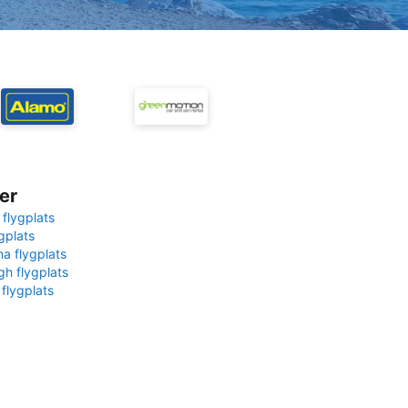
er
 flygplats
gplats
na flygplats
gh flygplats
 flygplats