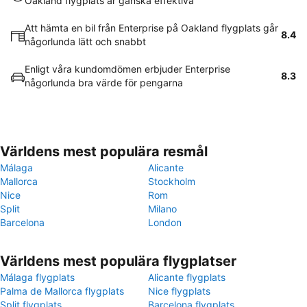
Oakland flygplats är ganska effektiva
Att hämta en bil från Enterprise på Oakland flygplats går
8.4
någorlunda lätt och snabbt
Enligt våra kundomdömen erbjuder Enterprise
8.3
någorlunda bra värde för pengarna
Världens mest populära resmål
Málaga
Alicante
Mallorca
Stockholm
Nice
Rom
Split
Milano
Barcelona
London
Världens mest populära flygplatser
Málaga flygplats
Alicante flygplats
Palma de Mallorca flygplats
Nice flygplats
Split flygplats
Barcelona flygplats