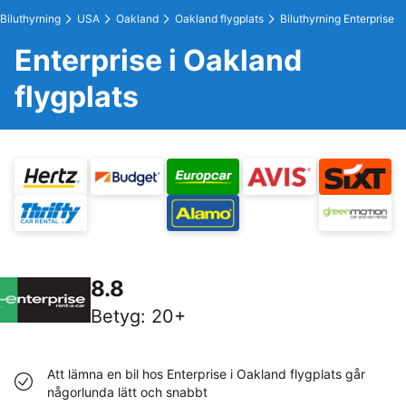
Biluthyrning
USA
Oakland
Oakland flygplats
Biluthyrning Enterprise
Enterprise i Oakland
flygplats
8.8
Betyg
:
20+
Att lämna en bil hos Enterprise i Oakland flygplats går
någorlunda lätt och snabbt