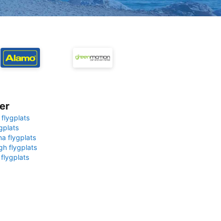
er
 flygplats
gplats
na flygplats
gh flygplats
 flygplats