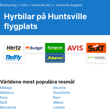
Biluthyrning
USA
Huntsville (AL)
Huntsville flygplats
Hyrbilar på Huntsville
flygplats
Världens mest populära resmål
Málaga
Alicante
Mallorca
Stockholm
Nice
Rom
Split
Milano
Barcelona
London