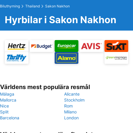
Biluthyrning
Thailand
Sakon Nakhon
Hyrbilar i Sakon Nakhon
Världens mest populära resmål
Málaga
Alicante
Mallorca
Stockholm
Nice
Rom
Split
Milano
Barcelona
London