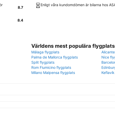
ör
Enligt våra kundomdömen är bilarna hos ASAP 
8.7
8.4
Världens mest populära flygplats
Málaga flygplats
Alicante
Palma de Mallorca flygplats
Nice fly
Split flygplats
Barcelo
Rom Fiumicino flygplats
Edinbur
Milano Malpensa flygplats
Keflavík