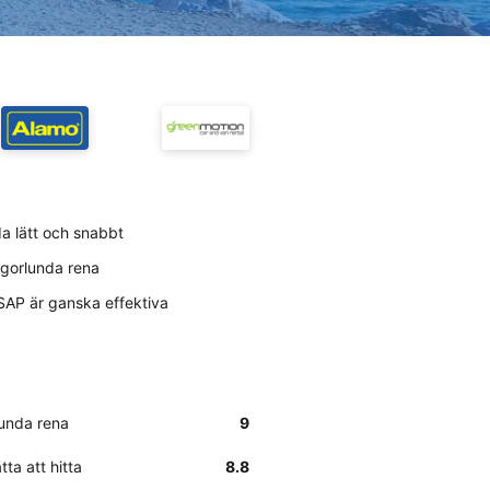
a lätt och snabbt
ågorlunda rena
SAP är ganska effektiva
lunda rena
9
ta att hitta
8.8