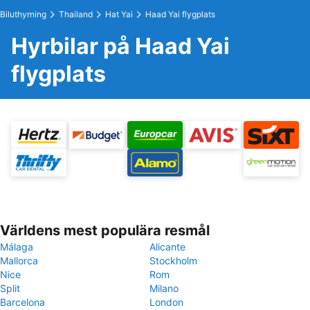
Biluthyrning
Thailand
Hat Yai
Haad Yai flygplats
Hyrbilar på Haad Yai
flygplats
Världens mest populära resmål
Málaga
Alicante
Mallorca
Stockholm
Nice
Rom
Split
Milano
Barcelona
London