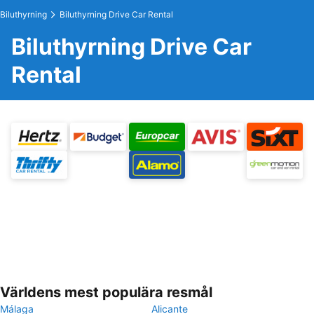
Biluthyrning
Biluthyrning Drive Car Rental
Biluthyrning Drive Car
Rental
Världens mest populära resmål
Málaga
Alicante