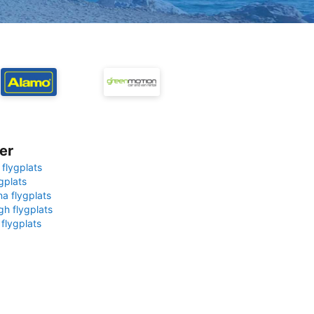
er
 flygplats
gplats
na flygplats
gh flygplats
 flygplats