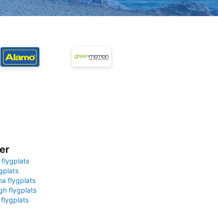
er
 flygplats
gplats
na flygplats
gh flygplats
 flygplats