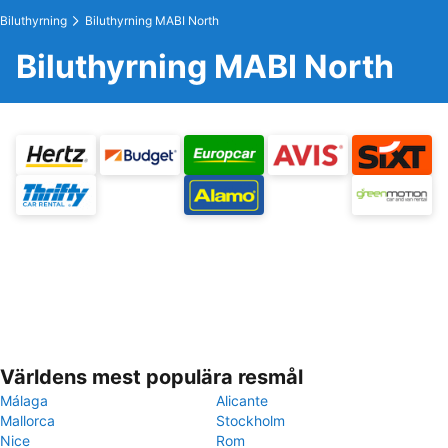
Biluthyrning
Biluthyrning MABI North
Biluthyrning MABI North
Världens mest populära resmål
Málaga
Alicante
Mallorca
Stockholm
Nice
Rom