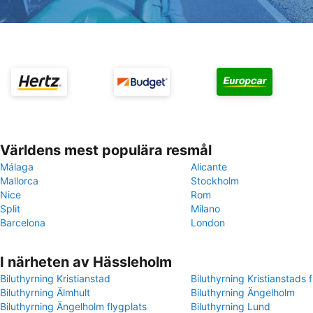
Världens mest populära resmål
Málaga
Alicante
Mallorca
Stockholm
Nice
Rom
Split
Milano
Barcelona
London
I närheten av Hässleholm
Biluthyrning Kristianstad
Biluthyrning Kristianstads 
Biluthyrning Älmhult
Biluthyrning Ängelholm
Biluthyrning Ängelholm flygplats
Biluthyrning Lund