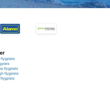
er
 flygplats
gplats
na flygplats
gh flygplats
 flygplats