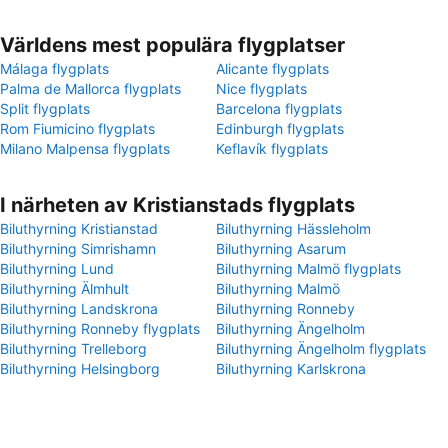
Världens mest populära flygplatser
Málaga flygplats
Alicante flygplats
Palma de Mallorca flygplats
Nice flygplats
Split flygplats
Barcelona flygplats
Rom Fiumicino flygplats
Edinburgh flygplats
Milano Malpensa flygplats
Keflavík flygplats
I närheten av Kristianstads flygplats
Biluthyrning Kristianstad
Biluthyrning Hässleholm
Biluthyrning Simrishamn
Biluthyrning Asarum
Biluthyrning Lund
Biluthyrning Malmö flygplats
Biluthyrning Älmhult
Biluthyrning Malmö
Biluthyrning Landskrona
Biluthyrning Ronneby
Biluthyrning Ronneby flygplats
Biluthyrning Ängelholm
Biluthyrning Trelleborg
Biluthyrning Ängelholm flygplats
Biluthyrning Helsingborg
Biluthyrning Karlskrona