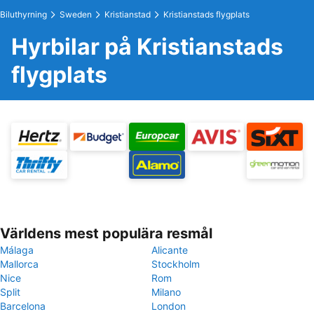
Biluthyrning
Sweden
Kristianstad
Kristianstads flygplats
Hyrbilar på Kristianstads
flygplats
Världens mest populära resmål
Málaga
Alicante
Mallorca
Stockholm
Nice
Rom
Split
Milano
Barcelona
London