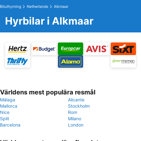
Biluthyrning
Netherlands
Alkmaar
Hyrbilar i Alkmaar
Världens mest populära resmål
Málaga
Alicante
Mallorca
Stockholm
Nice
Rom
Split
Milano
Barcelona
London