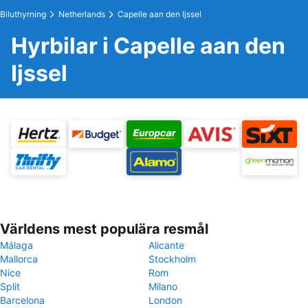
Biluthyrning
Netherlands
Capelle aan den Ijssel
Hyrbilar i Capelle aan den
Ijssel
Världens mest populära resmål
Málaga
Alicante
Mallorca
Stockholm
Nice
Rom
Split
Milano
Barcelona
London