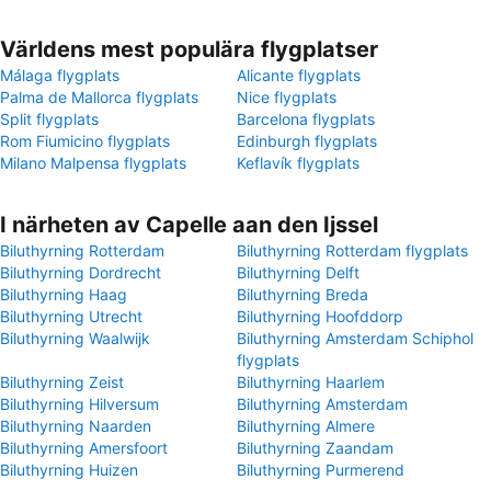
Världens mest populära flygplatser
Málaga flygplats
Alicante flygplats
Palma de Mallorca flygplats
Nice flygplats
Split flygplats
Barcelona flygplats
Rom Fiumicino flygplats
Edinburgh flygplats
Milano Malpensa flygplats
Keflavík flygplats
I närheten av Capelle aan den Ijssel
Biluthyrning Rotterdam
Biluthyrning Rotterdam flygplats
Biluthyrning Dordrecht
Biluthyrning Delft
Biluthyrning Haag
Biluthyrning Breda
Biluthyrning Utrecht
Biluthyrning Hoofddorp
Biluthyrning Waalwijk
Biluthyrning Amsterdam Schiphol
flygplats
Biluthyrning Zeist
Biluthyrning Haarlem
Biluthyrning Hilversum
Biluthyrning Amsterdam
Biluthyrning Naarden
Biluthyrning Almere
Biluthyrning Amersfoort
Biluthyrning Zaandam
Biluthyrning Huizen
Biluthyrning Purmerend