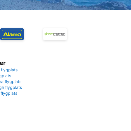
er
 flygplats
gplats
na flygplats
gh flygplats
 flygplats