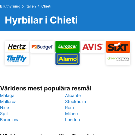
Biluthyrning
Italien
Chieti
Hyrbilar i Chieti
Världens mest populära resmål
Málaga
Alicante
Mallorca
Stockholm
Nice
Rom
Split
Milano
Barcelona
London