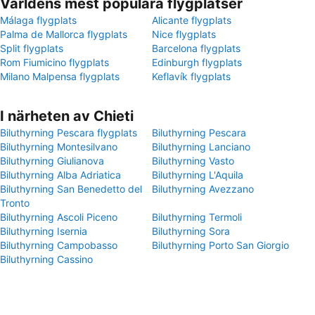
Världens mest populära flygplatser
Málaga flygplats
Alicante flygplats
Palma de Mallorca flygplats
Nice flygplats
Split flygplats
Barcelona flygplats
Rom Fiumicino flygplats
Edinburgh flygplats
Milano Malpensa flygplats
Keflavík flygplats
I närheten av Chieti
Biluthyrning Pescara flygplats
Biluthyrning Pescara
Biluthyrning Montesilvano
Biluthyrning Lanciano
Biluthyrning Giulianova
Biluthyrning Vasto
Biluthyrning Alba Adriatica
Biluthyrning L'Aquila
Biluthyrning San Benedetto del
Biluthyrning Avezzano
Tronto
Biluthyrning Ascoli Piceno
Biluthyrning Termoli
Biluthyrning Isernia
Biluthyrning Sora
Biluthyrning Campobasso
Biluthyrning Porto San Giorgio
Biluthyrning Cassino