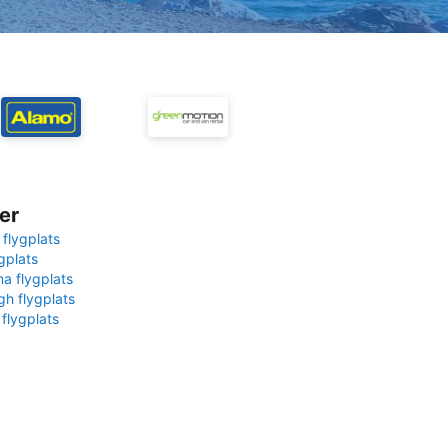
er
 flygplats
gplats
na flygplats
gh flygplats
 flygplats