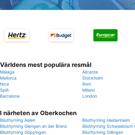
Världens mest populära resmål
Málaga
Alicante
Mallorca
Stockholm
Nice
Rom
Split
Milano
Barcelona
London
I närheten av Oberkochen
Biluthyrning Aalen
Biluthyrning Heidenheim
Biluthyrning Giengen an der Brenz
Biluthyrning Schwaebisc
Biluthyrning Göppingen
Biluthyrning Dillingen