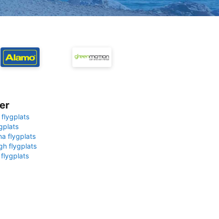
er
 flygplats
gplats
na flygplats
gh flygplats
 flygplats