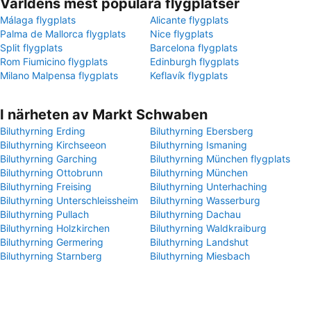
Världens mest populära flygplatser
Málaga flygplats
Alicante flygplats
Palma de Mallorca flygplats
Nice flygplats
Split flygplats
Barcelona flygplats
Rom Fiumicino flygplats
Edinburgh flygplats
Milano Malpensa flygplats
Keflavík flygplats
I närheten av Markt Schwaben
Biluthyrning Erding
Biluthyrning Ebersberg
Biluthyrning Kirchseeon
Biluthyrning Ismaning
Biluthyrning Garching
Biluthyrning München flygplats
Biluthyrning Ottobrunn
Biluthyrning München
Biluthyrning Freising
Biluthyrning Unterhaching
Biluthyrning Unterschleissheim
Biluthyrning Wasserburg
Biluthyrning Pullach
Biluthyrning Dachau
Biluthyrning Holzkirchen
Biluthyrning Waldkraiburg
Biluthyrning Germering
Biluthyrning Landshut
Biluthyrning Starnberg
Biluthyrning Miesbach