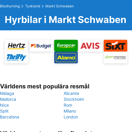
Biluthyrning
Tyskland
Markt Schwaben
Hyrbilar i Markt Schwaben
Världens mest populära resmål
Málaga
Alicante
Mallorca
Stockholm
Nice
Rom
Split
Milano
Barcelona
London