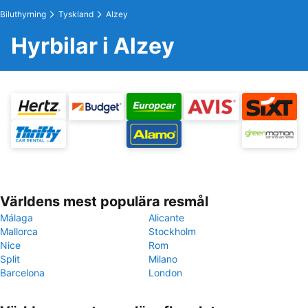
Biluthyrning
Tyskland
Alzey
Hyrbilar i Alzey
Världens mest populära resmål
Málaga
Alicante
Mallorca
Stockholm
Nice
Rom
Split
Milano
Barcelona
London