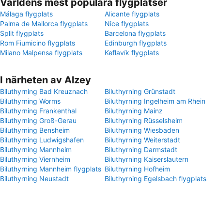
Världens mest populära flygplatser
Málaga flygplats
Alicante flygplats
Palma de Mallorca flygplats
Nice flygplats
Split flygplats
Barcelona flygplats
Rom Fiumicino flygplats
Edinburgh flygplats
Milano Malpensa flygplats
Keflavík flygplats
I närheten av Alzey
Biluthyrning Bad Kreuznach
Biluthyrning Grünstadt
Biluthyrning Worms
Biluthyrning Ingelheim am Rhein
Biluthyrning Frankenthal
Biluthyrning Mainz
Biluthyrning Groß-Gerau
Biluthyrning Rüsselsheim
Biluthyrning Bensheim
Biluthyrning Wiesbaden
Biluthyrning Ludwigshafen
Biluthyrning Weiterstadt
Biluthyrning Mannheim
Biluthyrning Darmstadt
Biluthyrning Viernheim
Biluthyrning Kaiserslautern
Biluthyrning Mannheim flygplats
Biluthyrning Hofheim
Biluthyrning Neustadt
Biluthyrning Egelsbach flygplats