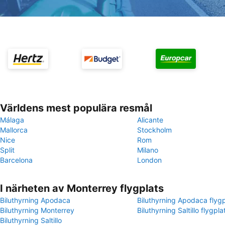
Världens mest populära resmål
Málaga
Alicante
Mallorca
Stockholm
Nice
Rom
Split
Milano
Barcelona
London
I närheten av Monterrey flygplats
Biluthyrning Apodaca
Biluthyrning Apodaca flygp
Biluthyrning Monterrey
Biluthyrning Saltillo flygpla
Biluthyrning Saltillo