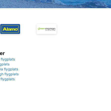
er
 flygplats
gplats
na flygplats
gh flygplats
 flygplats