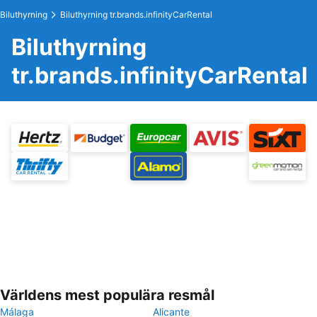
Biluthyrning
Biluthyrning tr.brands.infinityCarRental
Biluthyrning
tr.brands.infinityCarRental
Världens mest populära resmål
Málaga
Alicante