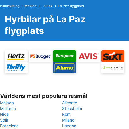
Biluthyrning
Mexico
La Paz
La Paz flygplats
Hyrbilar på La Paz
flygplats
Världens mest populära resmål
Málaga
Alicante
Mallorca
Stockholm
Nice
Rom
Split
Milano
Barcelona
London